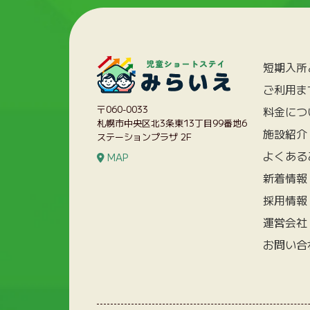
短期入所
ご利用ま
〒060-0033
料金につ
札幌市中央区北3条東13丁目99番地6
施設紹介
ステーションプラザ 2F
よくある
MAP
新着情報
採用情報
運営会社
お問い合