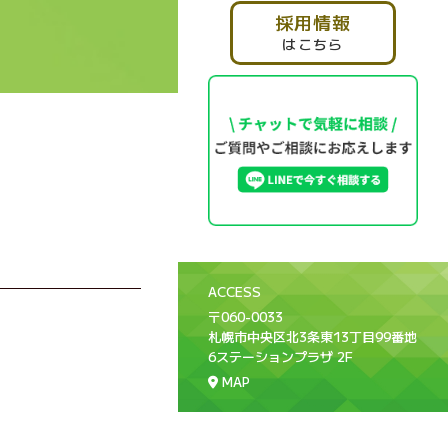
採用情報
はこちら
ACCESS
〒060-0033
札幌市中央区北3条東13丁目99番地
6
ステーションプラザ 2F
MAP